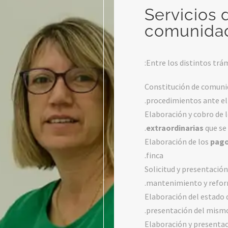
Servicios 
comunidad
Entre los distintos trá
Constitución de comunid
.
procedimientos ante e
Elaboración y cobro de 
extraordinarias
que se
Elaboración de los
pago
finca.
Solicitud y presentació
mantenimiento y reform
Elaboración del estado 
presentación del mismo 
Elaboración y presenta