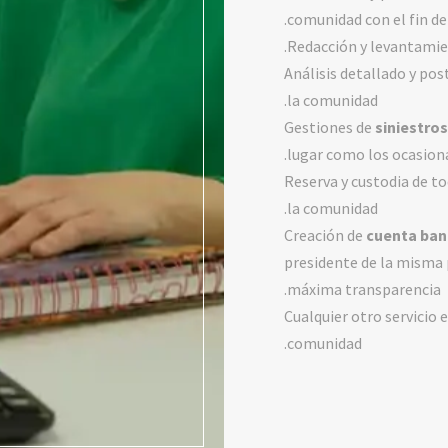
comunidad con el fin de
.
Redacción y levantami
Análisis detallado y po
la comunidad.
Gestiones de
siniestros
lugar como los ocasiona
Reserva y custodia de t
la comunidad.
Creación de
cuenta ban
presidente de la misma
máxima transparencia.
Cualquier otro servicio 
comunidad.