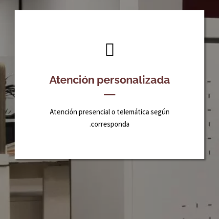
Asesoramiento
Atención personalizada
Gestión contable
Atención presencial o telemática según
corresponda.
CONTACTAR