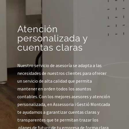
Atención
personalizada y
cuentas claras
Nuestro servicio de asesoría se adapta a las
necesidades de nuestros clientes para ofrecer
un servicio de alta calidad que permita
mantener en orden todos los asuntos
contables. Con los
mejores asesores y atención
personalizada
, en Assessoria i Gestió Montcada
te ayudamos a garantizar cuentas claras y
transparentes que te permitan trazar los
planes de futuro de tu empresa de forma clara.