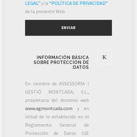
LEGAL”
y la
“POLÍTICA DE PRIVACIDAD”
de la presente Web.
INFORMACIÓN BÁSICA
SOBRE PROTECCIÓN DE
DATOS:
En nombre de ASSESSORIA I
GESTIÓ MONTCADA, S.L.,
propietaria del dominio web
www.agmontcada.com
y en
virtud de lo establecido en el
Reglamento General de
Protección de Datos (UE