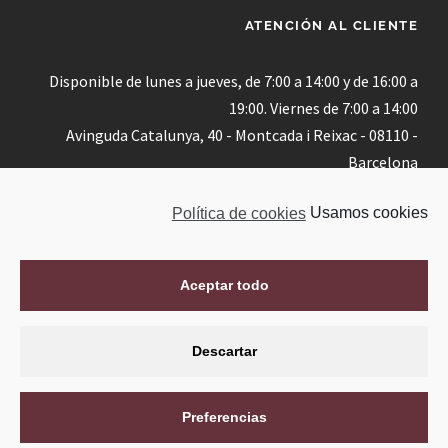
ATENCIÓN AL CLIENTE
Disponible de lunes a jueves, de 7:00 a 14:00 y de 16:00 a
19:00. Viernes de 7:00 a 14:00
Avinguda Catalunya, 40 - Montcada i Reixac - 08110 -
Barcelona
Teléfono:
+34 935 648 561
Política de cookies
Usamos cookies
Email:
info@agmontcada.com
Contacto
Aceptar todo
Descartar
ASSESSORIA I GESTIÓ MONTCADA. CREADA POR
Preferencias
MARKETHINK
DISEÑO WEB MONTCADA